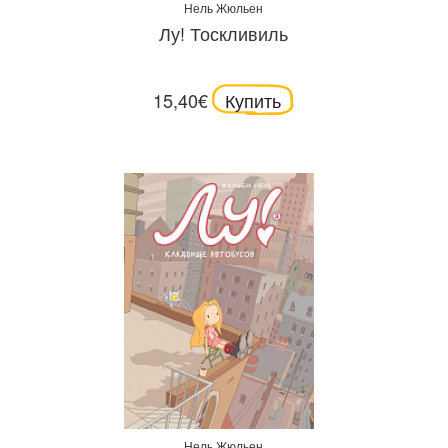
Нель Жюльен
Лу! Тоскливиль
15,40€
Купить
Нель Жюльен