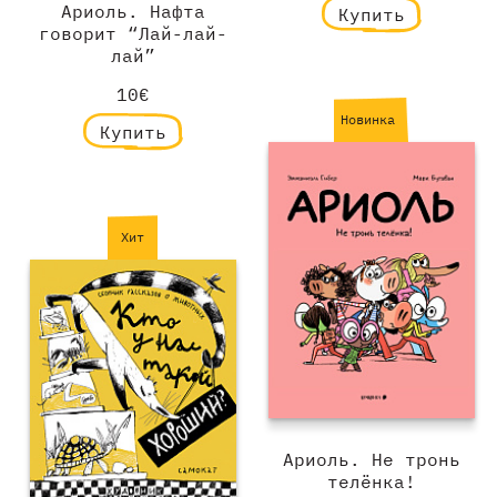
Ариоль. Нафта
Купить
говорит “Лай-лай-
лай”
10€
Новинка
Купить
Хит
Ариоль. Не тронь
телёнка!