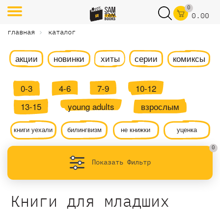
0
0.00
главная
каталог
акции
новинки
хиты
серии
комиксы
0-3
4-6
7-9
10-12
13-15
young adults
взрослым
книги уехали
билингвизм
не книжки
уценка
0
Показать Фильтр
Книги для младших