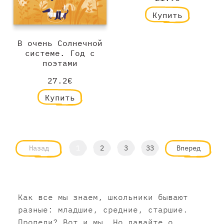
Купить
В очень Солнечной
системе. Год с
поэтами
27.2€
Купить
Назад
1
2
3
33
Вперед
Как все мы знаем, школьники бывают
разные: младшие, средние, старшие.
Пропели? Вот и мы. Но давайте о