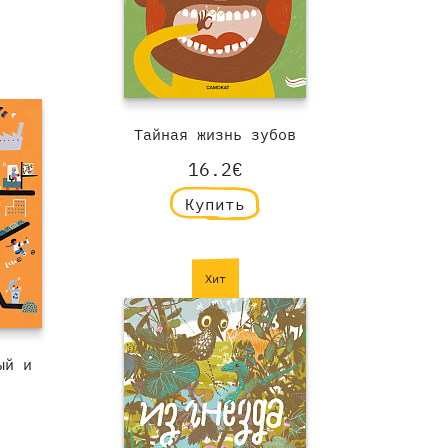
Тайная жизнь зубов
16.2€
Купить
Хит
ый и