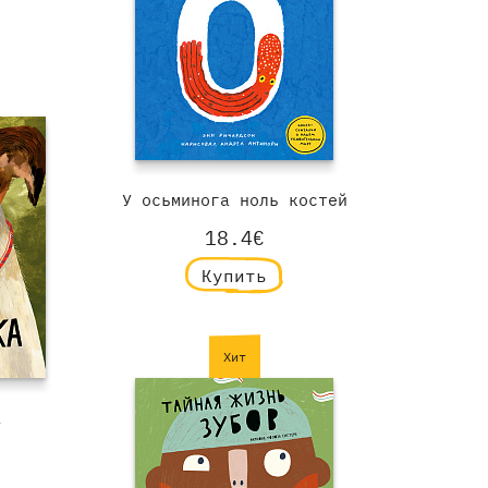
У осьминога ноль костей
18.4€
Купить
Хит
а