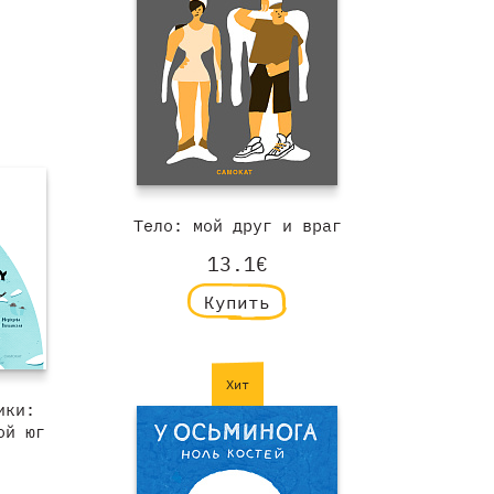
Тело: мой друг и враг
13.1€
Купить
Хит
ики:
ой юг