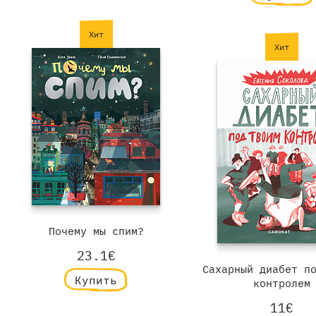
Хит
Хит
Почему мы спим?
23.1€
Сахарный диабет п
Купить
контролем
11€