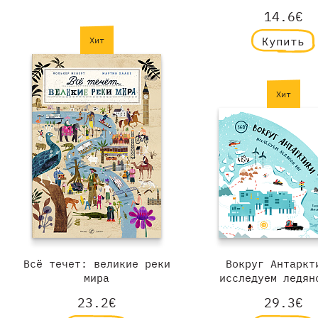
14.6€
Купить
Хит
Хит
Всё течет: великие реки
Вокруг Антаркт
мира
исследуем ледян
23.2€
29.3€