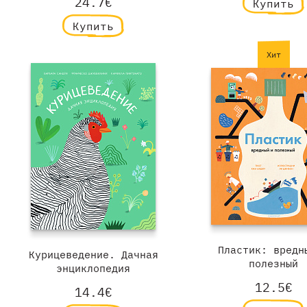
24.7€
Купить
Купить
Хит
Пластик: вредн
Курицеведение. Дачная
полезный
энциклопедия
12.5€
14.4€