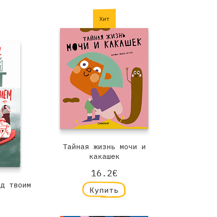
Хит
Тайная жизнь мочи и
какашек
16.2€
од твоим
Купить