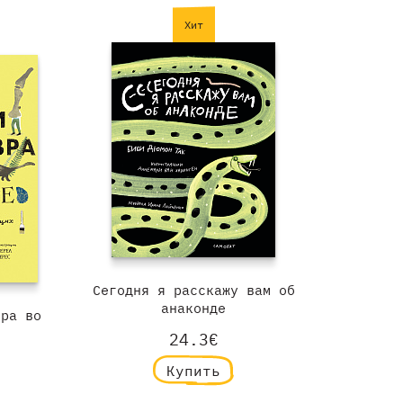
Хит
Сегодня я расскажу вам об
анаконде
вра во
24.3€
Купить