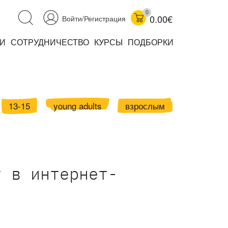
0
0.00€
Войти/Регистрация
И
СОТРУДНИЧЕСТВО
КУРСЫ
ПОДБОРКИ
аучно-популярные
не книжки
ниги
13-15
young adults
взрослым
у в интернет-
комиксы
книги уехали