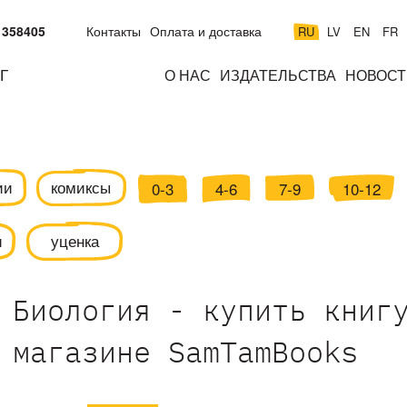
 358405
Контакты
Оплата и доставка
RU
LV
EN
FR
Г
О НАС
ИЗДАТЕЛЬСТВА
НОВОСТ
м
подросткам
взрослым
н
к
ии
комиксы
0-3
4-6
7-9
10-12
и
уценка
Биология - купить книг
магазине SamTamBooks