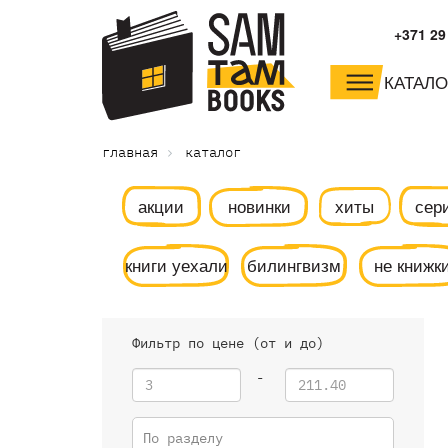
+371 29
КАТАЛО
малышам и
младшим школьника
главная
каталог
дошкольникам
акции
новинки
хиты
сер
книги уехали
билингвизм
не книжк
Фильтр по цене (от и до)
-
По разделу