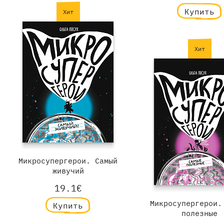
Купить
Хит
Хит
Микросупергерои. Самый
живучий
19.1€
Микросупергерои.
Купить
полезные