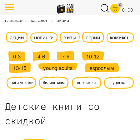
0
0.00
главная
каталог
акции
акции
новинки
хиты
серии
комиксы
0-3
4-6
7-9
10-12
13-15
young adults
взрослым
книги уехали
билингвизм
не книжки
уценка
Детские книги со
скидкой