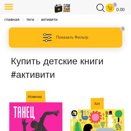
0
0.00
главная
теги
активити
0
Показать Фильтр
Купить детские книги
#активити
Новинка
Хит