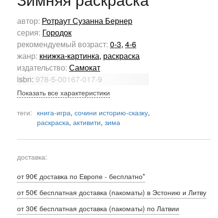
автор:
Ротраут Сузанна Бернер
серия:
Городок
рекомендуемый возраст:
0-3
,
4-6
жанр:
книжка-картинка
,
раскраска
издательство:
Самокат
isbn:
978-5-00167-017-9
Показать все характеристики
теги:
книга-игра
,
сочини историю-сказку
,
раскраска
,
активити
,
зима
доставка:
от 90€ доставка по Европе - бесплатно*
от 50€ бесплатная доставка (пакоматы) в Эстонию и Литву
от 30€ бесплатная доставка (пакоматы) по Латвии