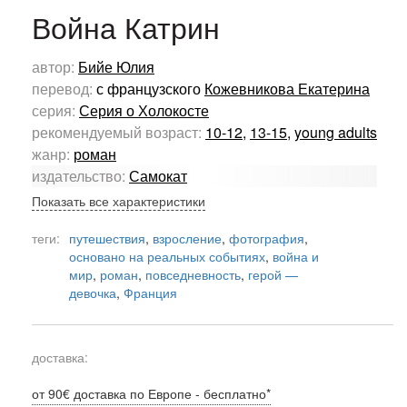
Война Катрин
автор:
Бийе Юлия
перевод:
с французского
Кожевникова Екатерина
серия:
Серия о Холокосте
рекомендуемый возраст:
10-12
,
13-15
,
young adults
жанр:
роман
издательство:
Самокат
Показать все характеристики
теги:
путешествия
,
взросление
,
фотография
,
основано на реальных событиях
,
война и
мир
,
роман
,
повседневность
,
герой —
девочка
,
Франция
доставка:
от 90€ доставка по Европе - бесплатно*