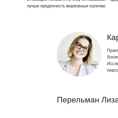
лучше предпочесть морковные палочки.
Ка
Практ
Socie
Иссле
персо
Перельман Лиз