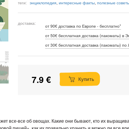
теги:
энциклопедия
,
интересные факты
,
полезные совет
доставка:
от 90€ доставка по Европе - бесплатно*
от 50€ бесплатная доставка (пакоматы) в Э
от 30€ бесплатная доставка (пакоматы) по 
7.9 €
Купить
жет все-все об овощах. Какие они бывают, кто их выращива
ровой пищей», как их правильно хранить и можно ли все в