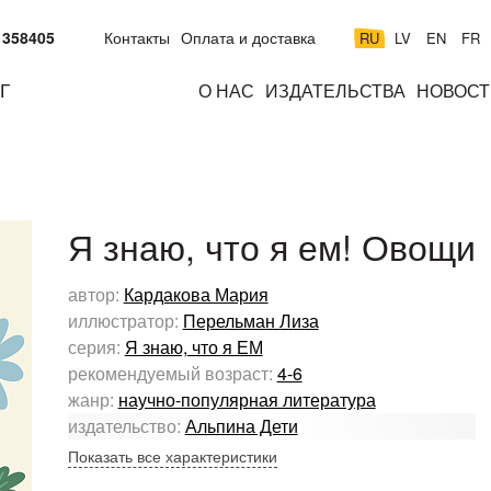
 358405
Контакты
Оплата и доставка
RU
LV
EN
FR
Г
О НАС
ИЗДАТЕЛЬСТВА
НОВОСТ
м
подросткам
взрослым
н
к
Я знаю, что я ем! Овощи
автор:
Кардакова Мария
иллюстратор:
Перельман Лиза
серия:
Я знаю, что я ЕМ
рекомендуемый возраст:
4-6
жанр:
научно-популярная литература
издательство:
Альпина Дети
Показать все характеристики