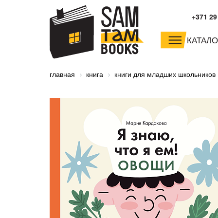
+371 29
КАТАЛО
малышам и
младшим школьника
главная
книга
книги для младших школьников
дошкольникам