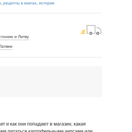
ы
,
рецепты в книгах
,
история
стонию и Литву
Латвии
ет и как они попадают в магазин, какая
ремя питаться картофельными чипсами или