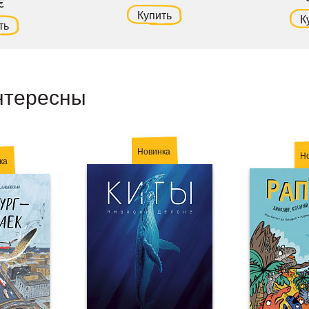
€
Купить
К
ть
нтересны
Новинка
Н
ка