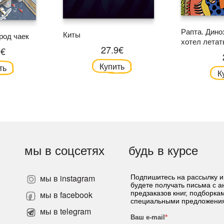
Рапта. Дино
Киты
род чаек
хотел летат
27.9€
2€
Купить
ть
К
мы в соцсетях
будь в курсе
мы в instagram
Подпишитесь на рассылку и
будете получать письма с 
»
мы в facebook
предзаказов книг, подборка
специальными предложени
мы в telegram
Ваш e-mail
*