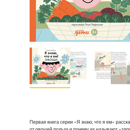
Первая книга серии «Я знаю, что я ем» расска
от овощей польза и почему их называют «здо