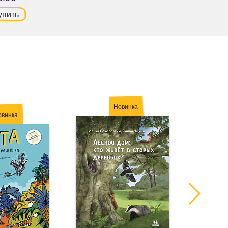
упить
Новинка
овинка