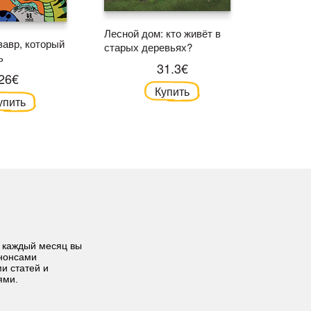
Лесной дом: кто живёт в
Тайны з
завр, который
старых деревьях?
корабле
ь
31.3€
26€
Купить
упить
 каждый месяц вы
анонсами
ми статей и
ями.