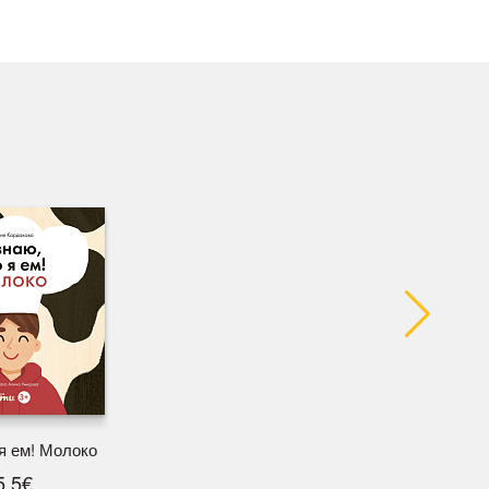
 я ем! Молоко
5.5€