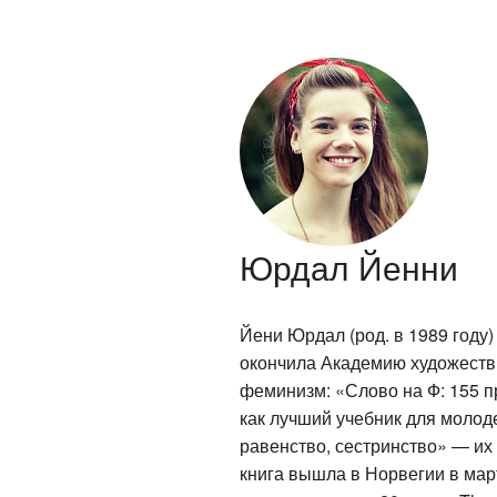
Юрдал Йенни
Йени Юрдал (род. в 1989 году)
окончила Академию художеств 
феминизм: «Слово на Ф: 155 
как лучший учебник для молод
равенство, сестринство» — их
книга вышла в Норвегии в март