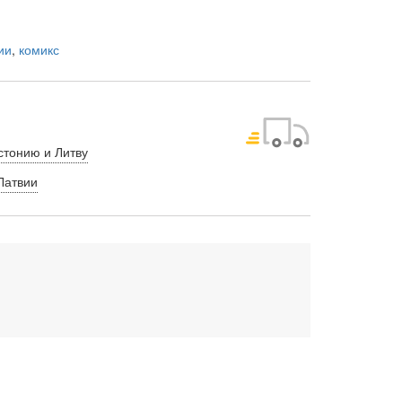
ии
,
комикс
стонию и Литву
Латвии