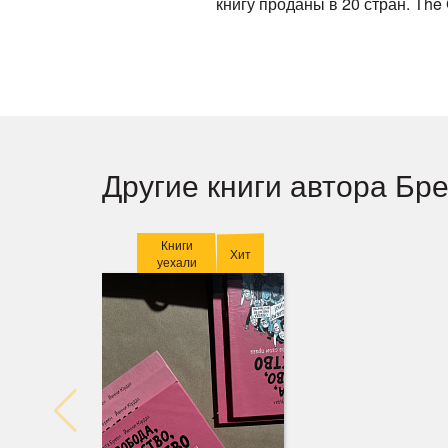
книгу проданы в 20 стран. The
Другие книги автора Бр
Книги
Хит
уехали