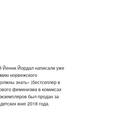
ей Йенни Йордал написали уже
емию норвежского
должны знать» (бестселлер в
рового феминизма в комиксах
 экземпляров был продан за
детских книг 2018 года.