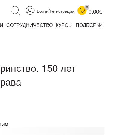
0
0.00€
Войти/Регистрация
И
СОТРУДНИЧЕСТВО
КУРСЫ
ПОДБОРКИ
аучно-популярные
не книжки
ниги
ринство. 150 лет
права
комиксы
лым
книги уехали