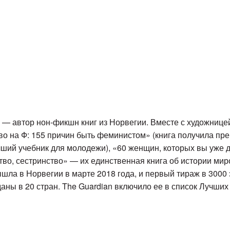
у) — автор нон-фикшн книг из Норвегии. Вместе с художниц
во на Ф: 155 причин быть феминистом» (книга получила пр
чший учебник для молодежи), «60 женщин, которых вы уже 
тво, сестринство» — их единственная книга об истории ми
ышла в Норвегии в марте 2018 года, и первый тираж в 3000
даны в 20 стран. The Guardian включило ее в список Лучших 