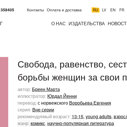
 358405
Контакты
Оплата и доставка
RU
LV
EN
FR
Г
О НАС
ИЗДАТЕЛЬСТВА
НОВОСТ
м
подросткам
взрослым
н
к
Свобода, равенство, сест
борьбы женщин за свои 
автор:
Бреен Марта
иллюстратор:
Юрдал Йенни
перевод:
с норвежского
Воробьева Евгения
серия:
Вне серии
рекомендуемый возраст:
13-15
,
young adults
,
взрос
жанр:
комикс
,
научно-популярная литература