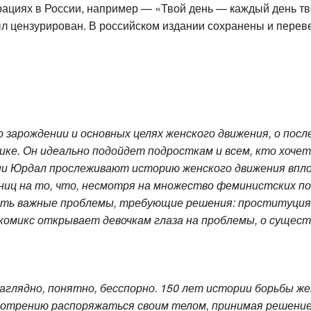
ациях в России, например — «Твой день — каждый день тв
л цензурирован. В российском издании сохранены и переве
 зарождении и основных целях женского движения, о пос
ерике. Он идеально подойдет подросткам и всем, кто хоч
нни Юрдал прослеживают историю женского движения впло
иц на то, что, несмотря на множество феминистских п
есть важные проблемы, требующие решения: проституция,
 комикс открывает девочкам глаза на проблемы, о сущест
глядно, понятно, бесспорно. 150 лет истории борьбы жен
смотрению распоряжаться своим телом, принимая решение