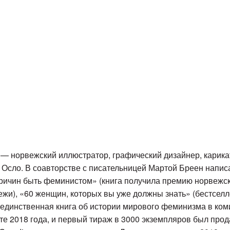
 — норвежский иллюстратор, графический дизайнер, карикат
Осло. В соавторстве с писательницей Мартой Бреен написа
причин быть феминистом» (книга получила премию норвежск
ежи), «60 женщин, которых вы уже должны знать» (бестселл
 единственная книга об истории мирового феминизма в коми
е 2018 года, и первый тираж в 3000 экземпляров был прода