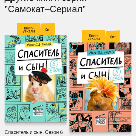
"Самокат–Сериал"
Книги
Хит
уехали
Книги
Хит
уехали
Спаситель и сын. Сезон 6