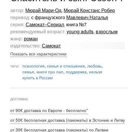
автор:
Мюрай Мари-Од
,
Мюрай Констанс Робер
перевод:
с французского
Мавлевич Наталья
серия:
Самокат–Сериал
. книга №7
рекомендуемый возраст:
young adults
,
взрослым
жанр:
роман
издательство:
Самокат
Показать все характеристики
теги:
психология
,
семья и отношения
,
любовь
,
семья
,
книги про пап
,
поддержка
,
нельзя
купить в России
доставка:
от 90€ доставка по Европе - бесплатно*
от 50€ бесплатная доставка (пакоматы) в Эстонию и Литву
от 30€ бесплатная доставка (пакоматы) по Латвии