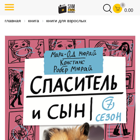
0
0.00
главная
книга
книги для взрослых