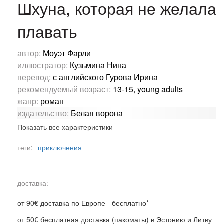
Шхуна, которая не желала
плавать
автор:
Моуэт Фарли
иллюстратор:
Кузьмина Нина
перевод:
с английского
Гурова Ирина
рекомендуемый возраст:
13-15
,
young adults
жанр:
роман
издательство:
Белая ворона
Показать все характеристики
теги:
приключения
доставка:
от 90€ доставка по Европе - бесплатно*
от 50€ бесплатная доставка (пакоматы) в Эстонию и Литву