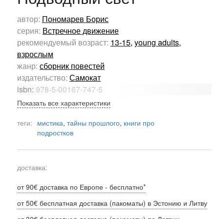
автор:
Пономарев Борис
серия:
Встречное движение
рекомендуемый возраст:
13-15
,
young adults
,
взрослым
жанр:
сборник повестей
издательство:
Самокат
isbn:
978-5-00167-747-5
Показать все характеристики
теги:
мистика
,
тайны прошлого
,
книги про
подростков
доставка:
от 90€ доставка по Европе - бесплатно*
от 50€ бесплатная доставка (пакоматы) в Эстонию и Литву
от 30€ бесплатная доставка (пакоматы) по Латвии