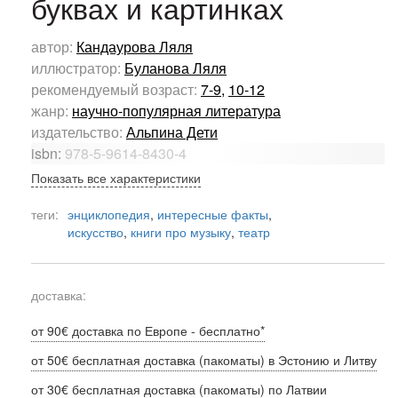
буквах и картинках
автор:
Кандаурова Ляля
иллюстратор:
Буланова Ляля
рекомендуемый возраст:
7-9
,
10-12
жанр:
научно-популярная литература
издательство:
Альпина Дети
isbn:
978-5-9614-8430-4
Показать все характеристики
теги:
энциклопедия
,
интересные факты
,
искусство
,
книги про музыку
,
театр
доставка:
от 90€ доставка по Европе - бесплатно*
от 50€ бесплатная доставка (пакоматы) в Эстонию и Литву
от 30€ бесплатная доставка (пакоматы) по Латвии