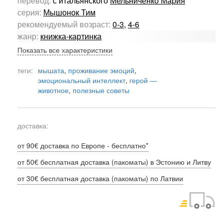
перевод:
с итальянского
Мельниченко Мария
серия:
Мышонок Тим
рекомендуемый возраст:
0-3
,
4-6
жанр:
книжка-картинка
Показать все характеристики
теги:
мышата
,
проживание эмоций
,
эмоциональный интеллект
,
герой —
животное
,
полезные советы
доставка:
от 90€ доставка по Европе - бесплатно*
от 50€ бесплатная доставка (пакоматы) в Эстонию и Литву
от 30€ бесплатная доставка (пакоматы) по Латвии