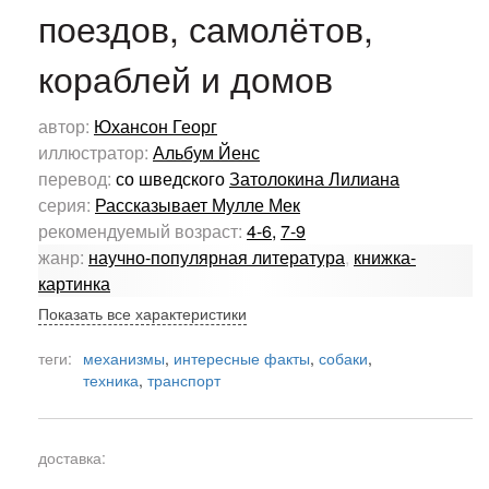
поездов, самолётов,
кораблей и домов
автор:
Юхансон Георг
иллюстратор:
Альбум Йенс
перевод:
со шведского
Затолокина Лилиана
серия:
Рассказывает Мулле Мек
рекомендуемый возраст:
4-6
,
7-9
жанр:
научно-популярная литература
,
книжка-
картинка
Показать все характеристики
теги:
механизмы
,
интересные факты
,
собаки
,
техника
,
транспорт
доставка: