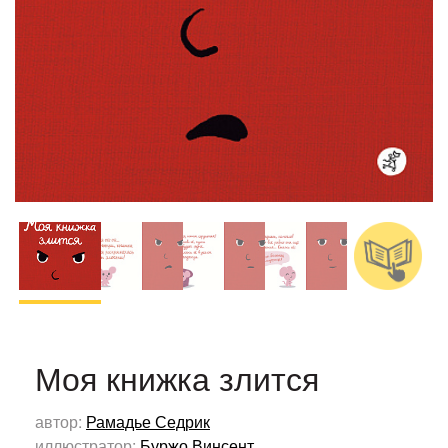
Моя книжка злится
автор:
Рамадье Седрик
иллюстратор:
Буржо Винсент