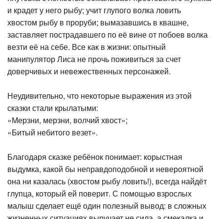
и крадет у него рыбу; учит глупого волка ловить
хвостом рыбу в проруби; вымазавшись в квашне,
заставляет пострадавшего по её вине от побоев волка
везти её на себе. Все как в жизни: опытный
манипулятор Лиса не прочь поживиться за счет
доверчивых и невежественных персонажей.
Неудивительно, что некоторые выражения из этой
сказки стали крылатыми:
«Мерзни, мерзни, волчий хвост»;
«Битый небитого везет».
Благодаря сказке ребёнок понимает: корыстная
выдумка, какой бы неправдоподобной и невероятной
она ни казалась (хвостом рыбу ловить!), всегда найдёт
глупца, который ей поверит. С помощью взрослых
малыш сделает ещё один полезный вывод: в сложных
жизненных ситуациях выручает не сила, а смекалка и