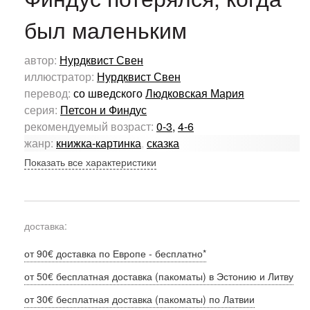
был маленьким
автор:
Нурдквист Свен
иллюстратор:
Нурдквист Свен
перевод:
со шведского
Людковская Мария
серия:
Петсон и Финдус
рекомендуемый возраст:
0-3
,
4-6
жанр:
книжка-картинка
,
сказка
Показать все характеристики
доставка:
от 90€ доставка по Европе - бесплатно*
от 50€ бесплатная доставка (пакоматы) в Эстонию и Литву
от 30€ бесплатная доставка (пакоматы) по Латвии