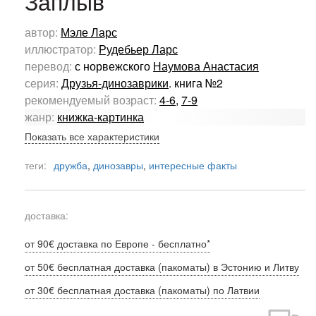
Заплыв
автор:
Мэле Ларс
иллюстратор:
Рудебьер Ларс
перевод:
с норвежского
Наумова Анастасия
серия:
Друзья-динозаврики
. книга №2
рекомендуемый возраст:
4-6
,
7-9
жанр:
книжка-картинка
Показать все характеристики
теги:
дружба
,
динозавры
,
интересные факты
доставка:
от 90€ доставка по Европе - бесплатно*
от 50€ бесплатная доставка (пакоматы) в Эстонию и Литву
от 30€ бесплатная доставка (пакоматы) по Латвии