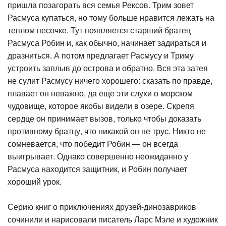
пришла позагорать вся семья Рексов. Трим зовет
Расмуса купаться, но тому больше нравится лежать на
теплом песочке. Тут появляется старший братец
Расмуса Робин и, как обычно, начинает задираться и
дразниться. А потом предлагает Расмусу и Триму
устроить заплыв до острова и обратно. Вся эта затея
не сулит Расмусу ничего хорошего: сказать по правде,
плавает он неважно, да еще эти слухи о морском
чудовище, которое якобы видели в озере. Скрепя
сердце он принимает вызов, только чтобы доказать
противному братцу, что никакой он не трус. Никто не
сомневается, что победит Робин — он всегда
выигрывает. Однако совершенно неожиданно у
Расмуса находится защитник, и Робин получает
хороший урок.
Серию книг о приключениях друзей-динозавриков
сочинили и нарисовали писатель Ларс Мэле и художник