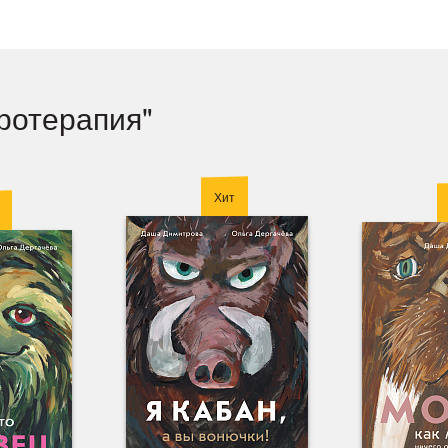
еротерапия"
Хит