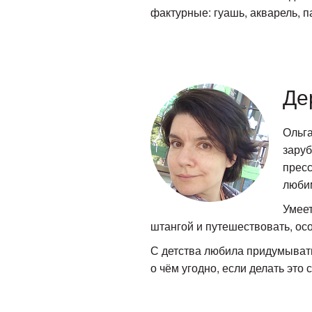
фактурные: гуашь, акварель, п
Де
Ольга
заруб
пресс
любим
Умеет
штангой и путешествовать, ос
С детства любила придумывать
о чём угодно, если делать это