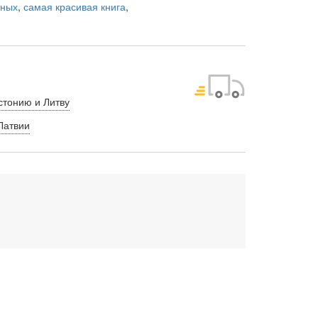
тных
,
самая красивая книга
,
стонию и Литву
Латвии