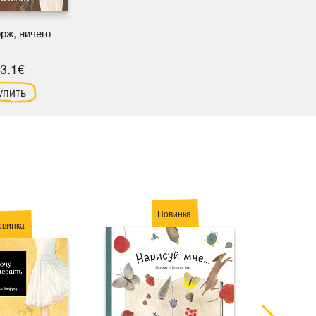
рж, ничего
3.1€
упить
Новинка
овинка