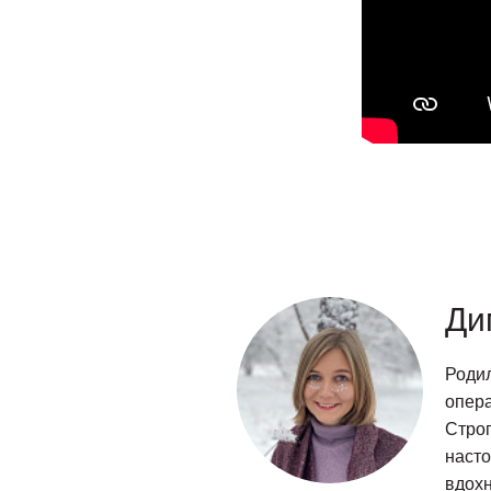
Ди
Родил
опера
Строг
насто
вдох