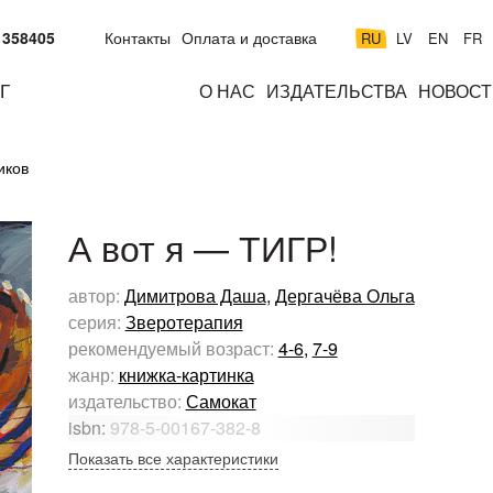
 358405
Контакты
Оплата и доставка
RU
LV
EN
FR
Г
О НАС
ИЗДАТЕЛЬСТВА
НОВОСТ
м
подросткам
взрослым
н
иков
к
А вот я — ТИГР!
автор:
Димитрова Даша
,
Дергачёва Ольга
серия:
Зверотерапия
рекомендуемый возраст:
4-6
,
7-9
жанр:
книжка-картинка
издательство:
Самокат
isbn:
978-5-00167-382-8
Показать все характеристики