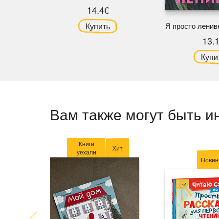
14.4€
Купить
Я просто ленив
13.
Купи
Вам также могут быть и
Книги
Хит
уехали
Новин