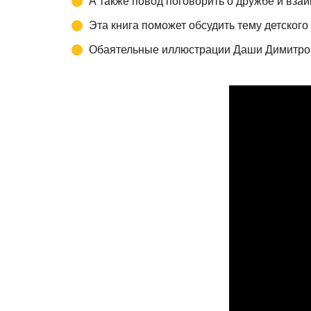
А также повод поговорить о дружбе и взаи
Эта книга поможет обсудить тему детского
Обаятельные иллюстрации Даши Димитрово