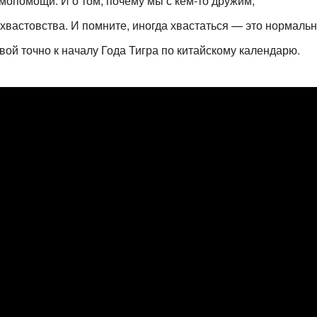
мопомощи. И о том, почему мы с кем-то дружим;
 хвастовства. И помните, иногда хвастаться — это нормальн
й точно к началу Года Тигра по китайскому календарю.