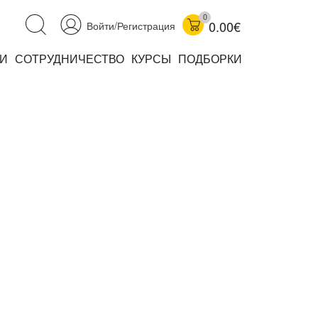
0
0.00€
Войти/Регистрация
И
СОТРУДНИЧЕСТВО
КУРСЫ
ПОДБОРКИ
аучно-популярные
не книжки
ниги
комиксы
книги уехали