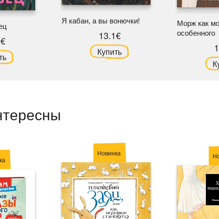
Я кабан, а вы вонючки!
Морж как мо
ец
особенного
13.1€
1€
1
Купить
ть
К
нтересны
Новинка
Н
ка