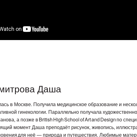
митрова Даша
ась в Москве. Получила медицинское образование и нескол
тивной гинекологии. Параллельно получала художественн
анова, а позже в British High School of Art and Design по сп
ящий момент Даша преподаёт рисунок, живопись, иллюстр
новения для неё — природа и путешествия. Любимые мате