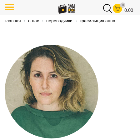
0
0.00
главная
о нас
переводчики
красильщик анна