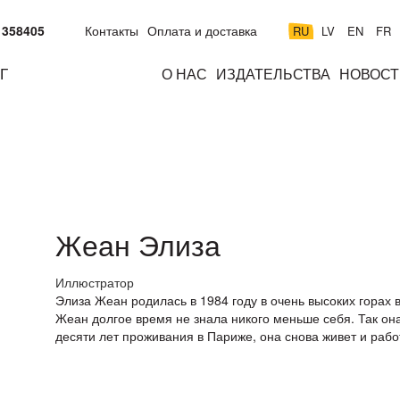
 358405
Контакты
Оплата и доставка
RU
LV
EN
FR
Г
О НАС
ИЗДАТЕЛЬСТВА
НОВОСТ
м
подросткам
взрослым
н
к
Жеан Элиза
Иллюстратор
Элиза Жеан родилась в 1984 году в очень высоких горах
Жеан долгое время не знала никого меньше себя. Так она
десяти лет проживания в Париже, она снова живет и рабо