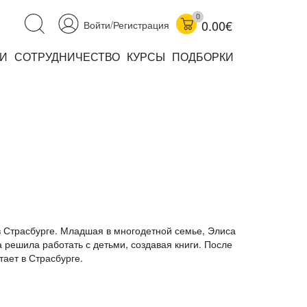
0
0.00€
Войти/Регистрация
И
СОТРУДНИЧЕСТВО
КУРСЫ
ПОДБОРКИ
аучно-популярные
не книжки
ниги
 в Страсбурге. Младшая в многодетной семье, Элиса
 решила работать с детьми, создавая книги. После
тает в Страсбурге.
комиксы
книги уехали