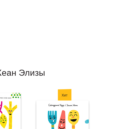
Жеан Элизы
Хит