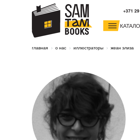
+371 29
КАТАЛО
малышам и
младшим школьника
главная
о нас
иллюстраторы
жеан элиза
дошкольникам