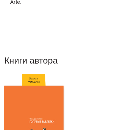
Аrte.
Книги автора
Книги
уехали