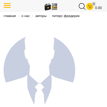
0
0.00
главная
о нас
авторы
питерс фредерик