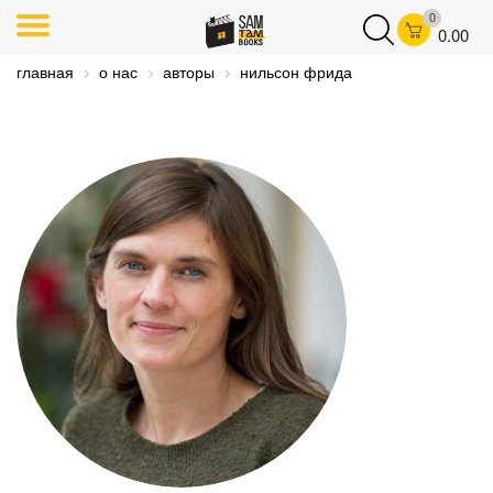
0
0.00
главная
о нас
авторы
нильсон фрида