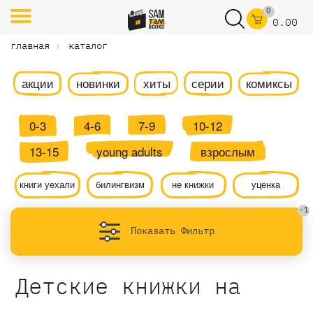
0
0.00
главная
каталог
акции
новинки
хиты
серии
комиксы
0-3
4-6
7-9
10-12
13-15
young adults
взрослым
книги уехали
билингвизм
не книжки
уценка
-1
Показать Фильтр
Детские книжки на