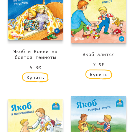
Якоб и Конни не
Якоб злится
боятся темноты
7.9€
6.3€
Купить
Купить