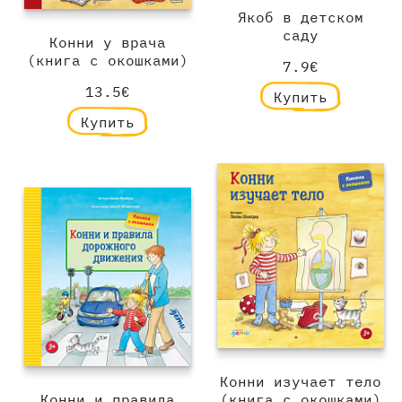
Якоб в детском
саду
Конни у врача
(книга с окошками)
7.9€
13.5€
Купить
Купить
Конни изучает тело
Конни и правила
(книга с окошками)