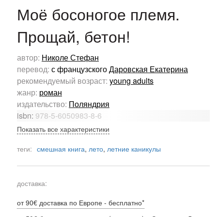
Моё босоногое племя.
Прощай, бетон!
автор:
Николе Стефан
перевод:
с французского
Даровская Екатерина
рекомендуемый возраст:
young adults
жанр:
роман
издательство:
Поляндрия
isbn:
978-5-6050983-8-6
Показать все характеристики
теги:
смешная книга
,
лето
,
летние каникулы
доставка:
от 90€ доставка по Европе - бесплатно*