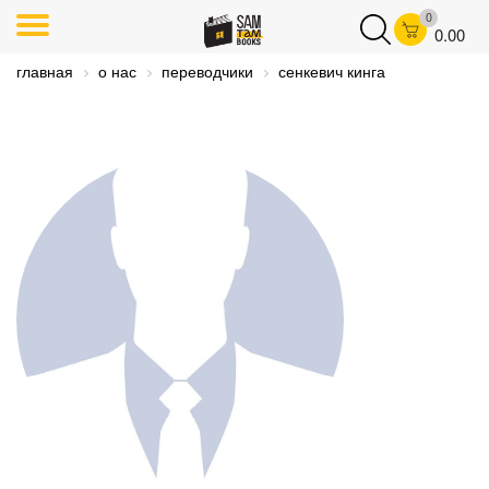
0
0.00
главная
о нас
переводчики
сенкевич кинга